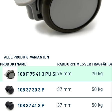
ALLE PRODUKTVARIANTEN
PRODUKTNAME
RADDURCHMESSER
TRAGFÄHIG
108 F 75 41 3 PU SI
75 mm
70 kg
108 37 30 3 P
37 mm
50 kg
108 37 41 3 P
37 mm
50 kg