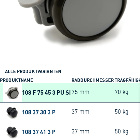
ALLE PRODUKTVARIANTEN
PRODUKTNAME
RADDURCHMESSER
TRAGFÄHIG
108 F 75 45 3 PU SI
75 mm
70 kg
108 37 30 3 P
37 mm
50 kg
108 37 41 3 P
37 mm
50 kg