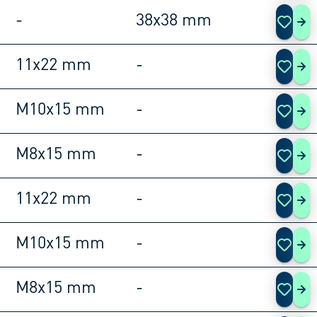
-
38x38 mm
108
11x22 mm
-
108
M10x15 mm
-
108
M8x15 mm
-
108
11x22 mm
-
108
M10x15 mm
-
108
M8x15 mm
-
108