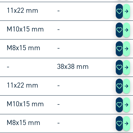
11x22 mm
-
108
M10x15 mm
-
108
M8x15 mm
-
108
-
38x38 mm
108
11x22 mm
-
108
M10x15 mm
-
108
M8x15 mm
-
108