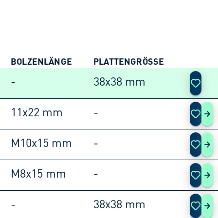
BOLZENLÄNGE
PLATTENGRÖSSE
AKTIO
-
38x38 mm
11x22 mm
-
108
M10x15 mm
-
108
M8x15 mm
-
108
-
38x38 mm
108