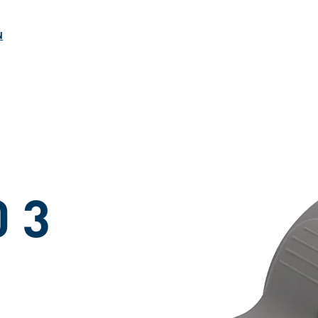
ngen
N
0 3