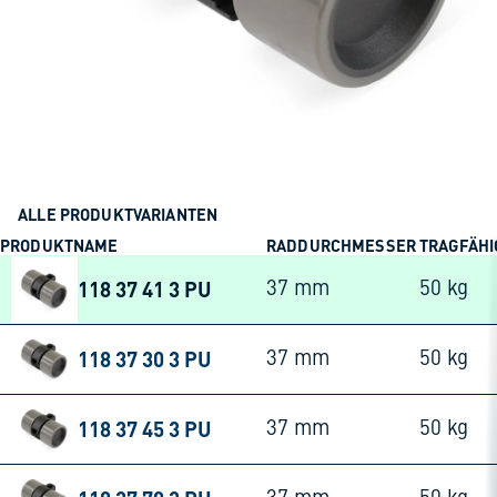
ALLE PRODUKTVARIANTEN
PRODUKTNAME
RADDURCHMESSER
TRAGFÄHI
118 37 41 3 PU
37 mm
50 kg
118 37 30 3 PU
37 mm
50 kg
118 37 45 3 PU
37 mm
50 kg