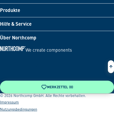
Produkte
Hilfe & Service
Über Northcomp
We create components
Zur Startseite
MERKZETTEL (
0
)
© 2026 Northcomp GmbH. Alle Rechte vorbehalten.
Impressum
Nutzungsbedingungen