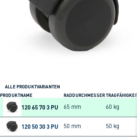
ALLE PRODUKTVARIANTEN
PRODUKTNAME
RADDURCHMESSER
TRAGFÄHIGKEI
120 65 70 3 PU
65 mm
60 kg
120 50 30 3 PU
50 mm
50 kg