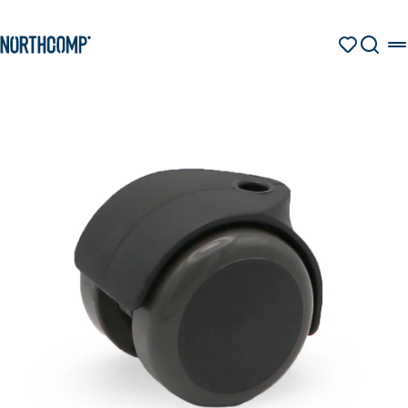
Produkte & Lösungen
Zum Hauptinhalt springen
Zur Navigation springen
MERKZETT
SUCHE
Unternehmen
Sprache auswählen
DE