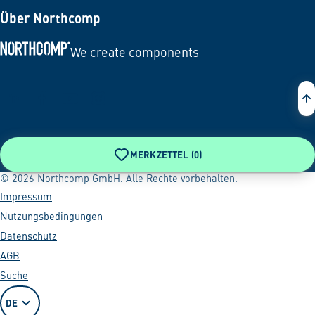
Über Northcomp
We create components
Zur Startseite
MERKZETTEL (
0
)
© 2026 Northcomp GmbH. Alle Rechte vorbehalten.
Impressum
Nutzungsbedingungen
Datenschutz
AGB
Suche
DE