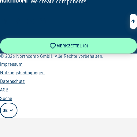
We create components
Zur Startseite
MERKZETTEL (
0
)
© 2026 Northcomp GmbH. Alle Rechte vorbehalten.
Impressum
Nutzungsbedingungen
Datenschutz
AGB
Suche
DE