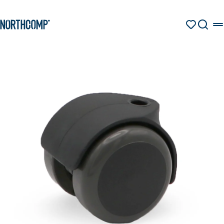
Produkte & Lösungen
Zum Hauptinhalt springen
Zur Navigation springen
MERKZETT
SUCHE
Unternehmen
Sprache auswählen
DE