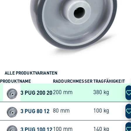
ALLE PRODUKTVARIANTEN
PRODUKTNAME
RADDURCHMESSER
TRAGFÄHIGKEIT
AK
3 PUG 200 20
200 mm
380 kg
3 PUG 80 12
80 mm
100 kg
3 PUG 100 12
100 mm
140 kg