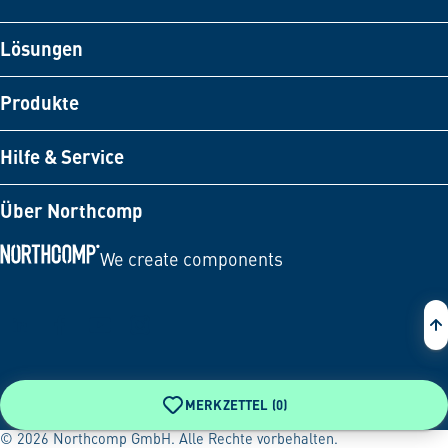
Lösungen
Produkte
Hilfe & Service
Über Northcomp
We create components
Zur Startseite
MERKZETTEL (
0
)
© 2026 Northcomp GmbH. Alle Rechte vorbehalten.