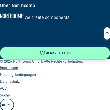
Über Northcomp
We create components
Zur Startseite
MERKZETTEL (
0
)
© 2026 Northcomp GmbH. Alle Rechte vorbehalten.
Impressum
Nutzungsbedingungen
Datenschutz
AGB
Suche
DE