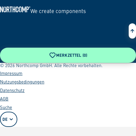
We create components
Zur Startseite
MERKZETTEL (
0
)
© 2026 Northcomp GmbH. Alle Rechte vorbehalten.
Impressum
Nutzungsbedingungen
Datenschutz
AGB
Suche
DE