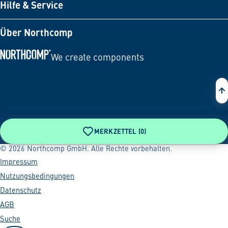
Hilfe & Service
Über Northcomp
We create components
Zur Startseite
MERKZETTEL (
0
)
© 2026 Northcomp GmbH. Alle Rechte vorbehalten.
Impressum
Nutzungsbedingungen
Datenschutz
AGB
Suche