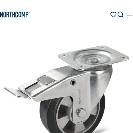
Produkte & Lösungen
Zum Hauptinhalt springen
Zur Navigation springen
MERKZETT
SUCHE
Unternehmen
Sprache auswählen
DE