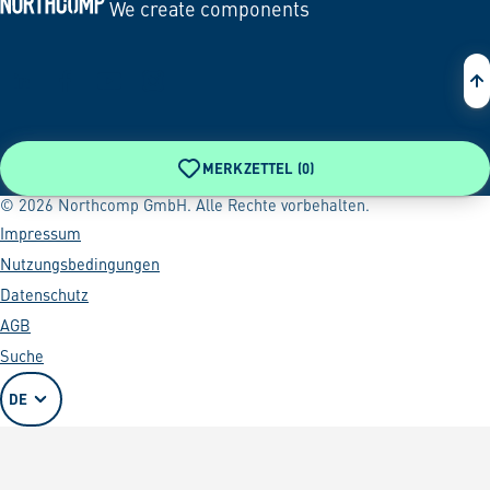
We create components
Zur Startseite
MERKZETTEL (
0
)
© 2026 Northcomp GmbH. Alle Rechte vorbehalten.
Impressum
Nutzungsbedingungen
Datenschutz
AGB
Suche
DE