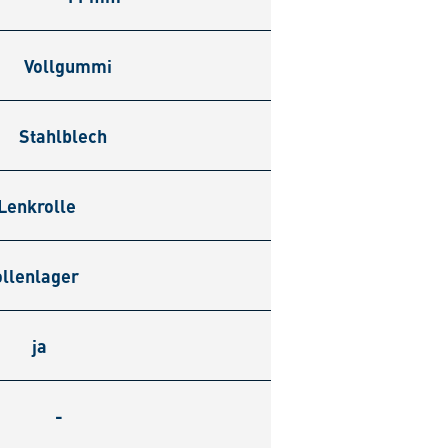
Vollgummi
Stahlblech
Lenkrolle
llenlager
ja
-