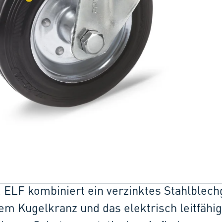
R ELF kombiniert ein verzinktes Stahlblec
em Kugelkranz und das elektrisch leitfähi