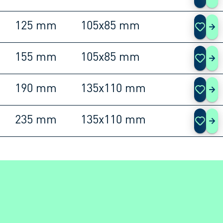
125 mm
105x85 mm
465
155 mm
105x85 mm
465
190 mm
135x110 mm
465
235 mm
135x110 mm
465