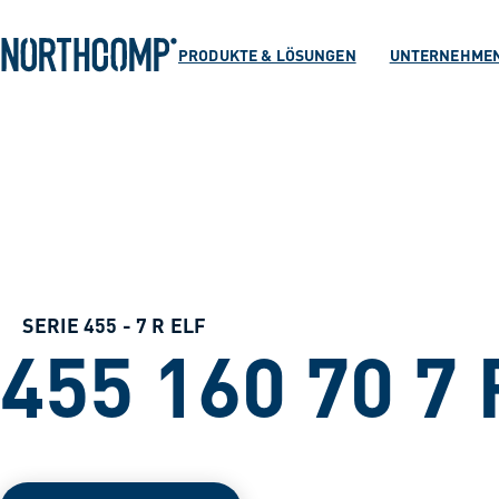
Produkte & Lösu
Zum Hauptinhalt springen
Zur Navigation springen
PRODUKTE & LÖSUNGEN
UNTERNEHME
Unternehmen
Sprache auswählen
DE
SERIE 455 - 7 R ELF
455 160 70 7