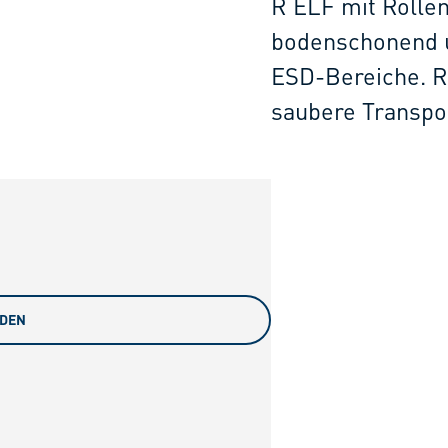
R ELF mit Rollen
bodenschonend un
ESD-Bereiche. R
saubere Transpo
ADEN