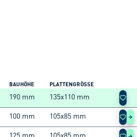
BAUHÖHE
PLATTENGRÖSSE
AKTIO
190 mm
135x110 mm
100 mm
105x85 mm
455
125 mm
105x85 mm