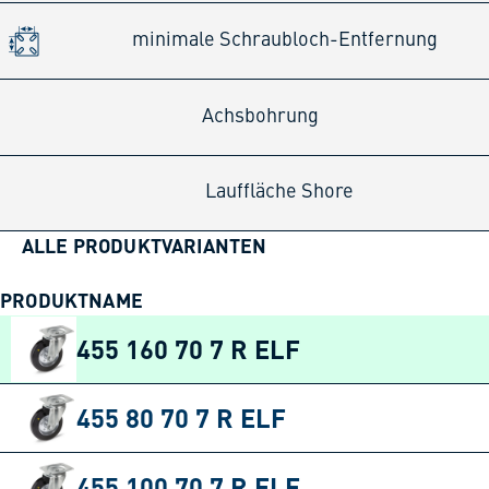
minimale Schraubloch-Entfernung
Achsbohrung
Lauffläche Shore
ALLE PRODUKTVARIANTEN
PRODUKTNAME
455 160 70 7 R ELF
455 80 70 7 R ELF
455 100 70 7 R ELF