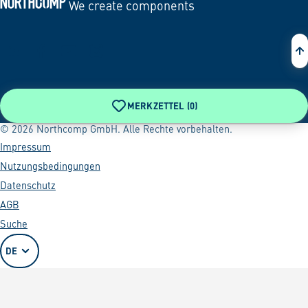
We create components
Zur Startseite
MERKZETTEL (
0
)
© 2026 Northcomp GmbH. Alle Rechte vorbehalten.
Impressum
Nutzungsbedingungen
Datenschutz
AGB
Suche
DE