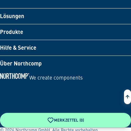
Lösungen
Produkte
Hilfe & Service
Über Northcomp
We create components
Zur Startseite
MERKZETTEL (
0
)
© 2026 Northcomp GmbH. Alle Rechte vorbehalten.