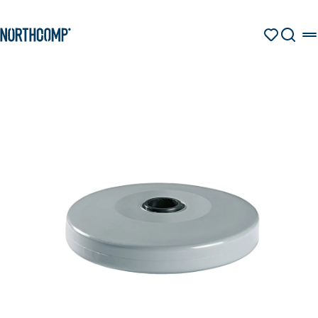
Produkte & Lösungen
Zum Hauptinhalt springen
Zur Navigation springen
MERKZETT
SUCHE
Unternehmen
Sprache auswählen
DE