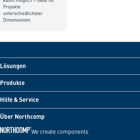
kaum möglich – ideal für
Projekte
unterschiedlichster
Dimensionen.
Lösungen
Produkte
Hilfe & Service
Über Northcomp
We create components
Zur Startseite