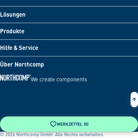
Lösungen
Produkte
Hilfe & Service
Über Northcomp
We create components
Zur Startseite
MERKZETTEL (
0
)
© 2026 Northcomp GmbH. Alle Rechte vorbehalten.