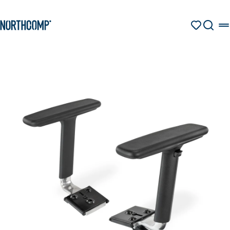
Produkte & Lösungen
Zum Hauptinhalt springen
Zur Navigation springen
MERKZETT
SUCHE
Unternehmen
Sprache auswählen
DE