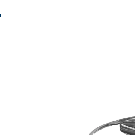
ngen
N