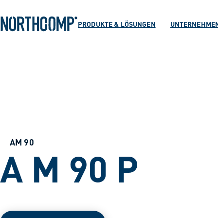
Produkte & Lösu
Zum Hauptinhalt springen
Zur Navigation springen
PRODUKTE & LÖSUNGEN
UNTERNEHME
Unternehmen
Sprache auswählen
DE
AM 90
A M 90 P