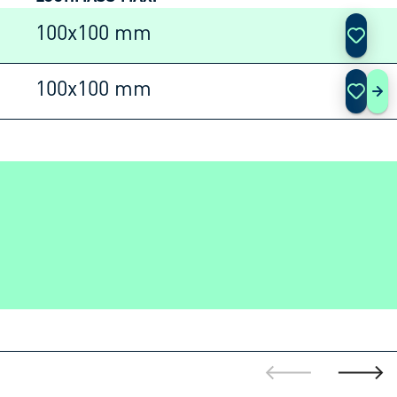
AKTIO
100x100 mm
100x100 mm
A M
gehe zur vorh
gehe z