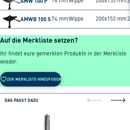
AMW 100 P
74 mm
Wippe
200x153 mm
AMWB 100 S
74 mm
Wippe
200x153 mm
Auf die Merkliste setzen?
Ihr findet eure gemerkten Produkte in der Merkliste
wieder.
ZUR MERKLISTE HINZUFÜGEN
DAS PASST DAZU
gehe zur vorherig
gehe zu