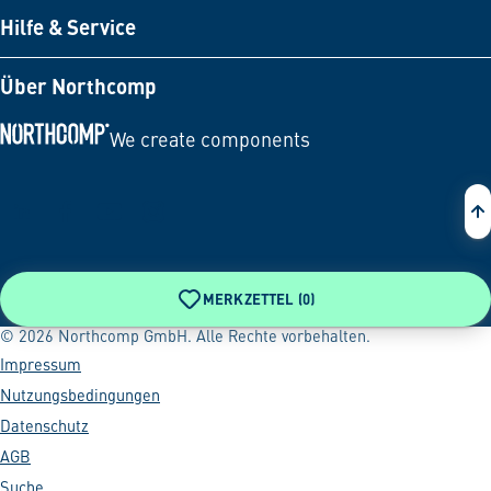
Hilfe & Service
Über Northcomp
We create components
Zur Startseite
MERKZETTEL (
0
)
© 2026 Northcomp GmbH. Alle Rechte vorbehalten.
Impressum
Nutzungsbedingungen
Datenschutz
AGB
Suche