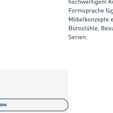
hochwertigem Kun
Formsprache fügt
Möbelkonzepte ei
Bürostühle, Bes
Serien.
ADEN