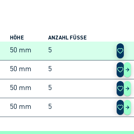
HÖHE
ANZAHL FÜSSE
AKTIO
50 mm
5
50 mm
5
BER
50 mm
5
BER
50 mm
5
BER