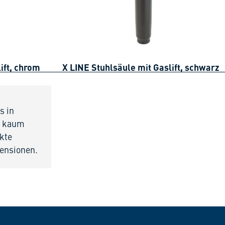
ift, chrom
X LINE Stuhlsäule mit Gaslift, schwarz
s in
st kaum
ekte
ensionen.