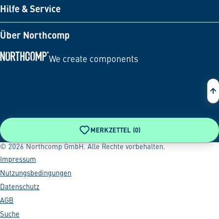
Hilfe & Service
Über Northcomp
We create components
Zur Startseite
MERKZETTEL (
0
)
© 2026 Northcomp GmbH. Alle Rechte vorbehalten.
Impressum
Nutzungsbedingungen
Datenschutz
AGB
Suche