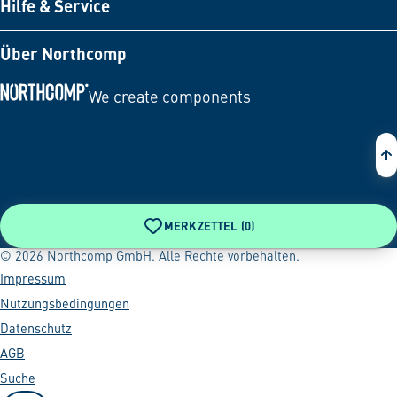
Hilfe & Service
Über Northcomp
We create components
Zur Startseite
MERKZETTEL (
0
)
© 2026 Northcomp GmbH. Alle Rechte vorbehalten.
Impressum
Nutzungsbedingungen
Datenschutz
AGB
Suche