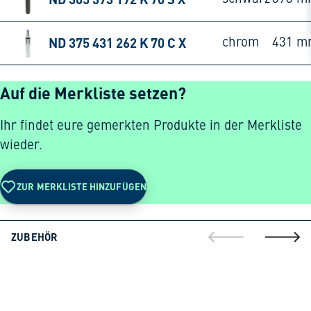
ND 375 431 262 K 70 C X
chrom
431 m
Auf die Merkliste setzen?
Ihr findet eure gemerkten Produkte in der Merkliste
wieder.
ZUR MERKLISTE HINZUFÜGEN
ZUBEHÖR
gehe zur vorherig
gehe zu