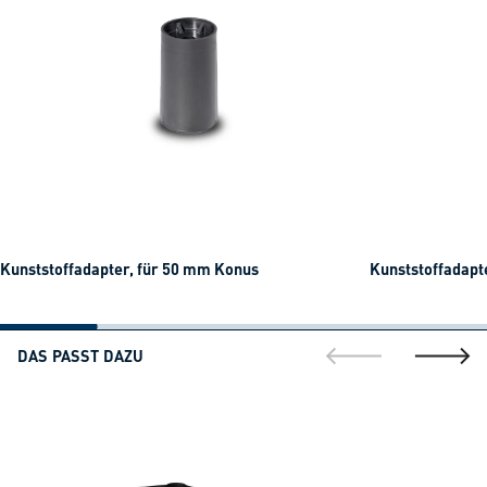
Kunststoffadapter, für 50 mm Konus
Kunststoffadapt
DAS PASST DAZU
gehe zur vorherig
gehe zu