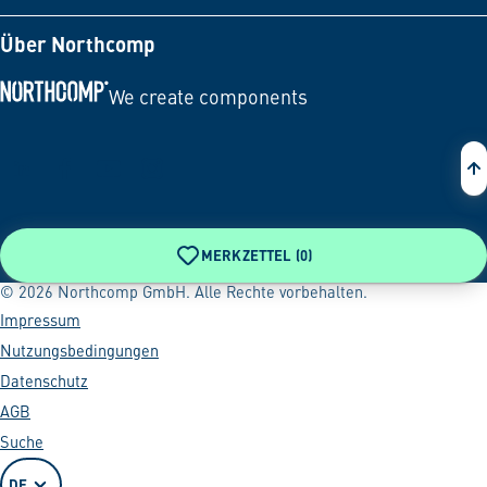
Über Northcomp
We create components
Zur Startseite
MERKZETTEL (
0
)
© 2026 Northcomp GmbH. Alle Rechte vorbehalten.
Impressum
Nutzungsbedingungen
Datenschutz
AGB
Suche
DE