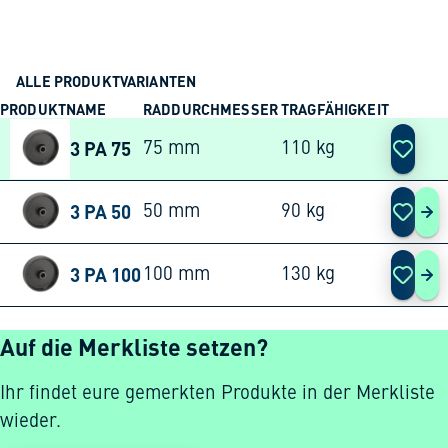
ALLE PRODUKTVARIANTEN
PRODUKTNAME
RADDURCHMESSER
TRAGFÄHIGKEIT
AKTION
3 PA 75
75 mm
110 kg
3 PA 50
50 mm
90 kg
3 P
3 PA 100
100 mm
130 kg
3 P
Auf die Merkliste setzen?
Ihr findet eure gemerkten Produkte in der Merkliste
wieder.