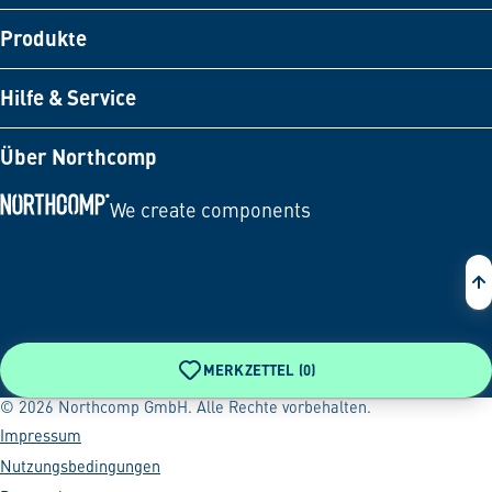
Produkte
Hilfe & Service
Über Northcomp
We create components
Zur Startseite
MERKZETTEL (
0
)
© 2026 Northcomp GmbH. Alle Rechte vorbehalten.
Impressum
Nutzungsbedingungen