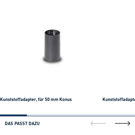
Kunststoffadapter, für 50 mm Konus
Kunststoffadapt
DAS PASST DAZU
gehe zur vorherig
gehe zu