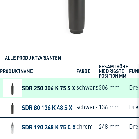
ALLE PRODUKTVARIANTEN
GESAMTHÖHE
PRODUKTNAME
FARBE
NIEDRIGSTE
FUN
POSITION MM
SDR 250 306 K 75 S X
schwarz
306 mm
Dre
SDR 80 136 K 48 S X
schwarz
136 mm
Dre
SDR 190 248 K 75 C X
chrom
248 mm
Dre