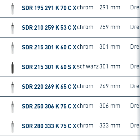
SDR 195 291 K 70 C X
chrom
291 mm
Dre
SDR 210 259 K 53 C X
chrom
259 mm
Dre
SDR 215 301 K 60 C X
chrom
301 mm
Dre
SDR 215 301 K 60 S X
schwarz
301 mm
Dre
SDR 220 269 K 65 C X
chrom
269 mm
Dre
SDR 250 306 K 75 C X
chrom
306 mm
Dre
SDR 280 333 K 75 C X
chrom
333 mm
Dre