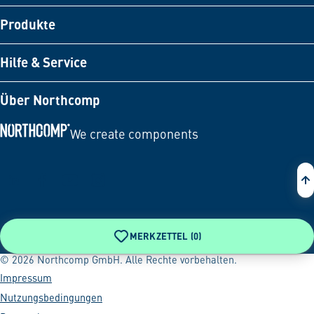
Produkte
Hilfe & Service
Über Northcomp
We create components
Zur Startseite
MERKZETTEL (
0
)
© 2026 Northcomp GmbH. Alle Rechte vorbehalten.
Impressum
Nutzungsbedingungen