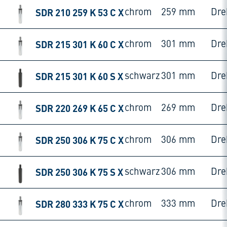
SDR 210 259 K 53 C X
chrom
259 mm
Dre
SDR 215 301 K 60 C X
chrom
301 mm
Dre
SDR 215 301 K 60 S X
schwarz
301 mm
Dre
SDR 220 269 K 65 C X
chrom
269 mm
Dre
SDR 250 306 K 75 C X
chrom
306 mm
Dre
SDR 250 306 K 75 S X
schwarz
306 mm
Dre
SDR 280 333 K 75 C X
chrom
333 mm
Dre