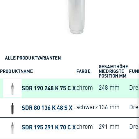
ALLE PRODUKTVARIANTEN
GESAMTHÖHE
PRODUKTNAME
FARBE
NIEDRIGSTE
FUN
POSITION MM
SDR 190 248 K 75 C X
chrom
248 mm
Dre
SDR 80 136 K 48 S X
schwarz
136 mm
Dre
SDR 195 291 K 70 C X
chrom
291 mm
Dre