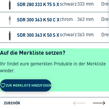
SDR 280 333 K 75 S X
schwarz
333 mm
Dre
SDR 300 363 K 50 C X
chrom
363 mm
Dre
SDR 300 363 K 50 S X
schwarz
363 mm
Dre
Auf die Merkliste setzen?
Ihr findet eure gemerkten Produkte in der Merkliste
wieder.
ZUR MERKLISTE HINZUFÜGEN
ZUBEHÖR
gehe zur vorherig
gehe zu