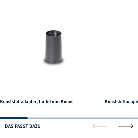
Kunststoffadapter, für 50 mm Konus
Kunststoffadapt
DAS PASST DAZU
gehe zur vorherig
gehe zu