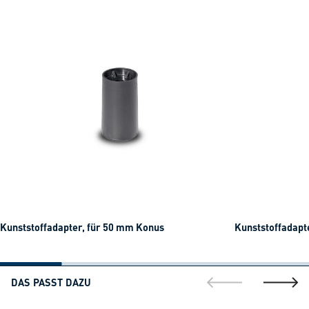
Kunststoffadapter, für 50 mm Konus
Kunststoffadapt
DAS PASST DAZU
gehe zur vorherig
gehe zu