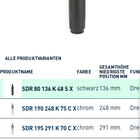
ALLE PRODUKTVARIANTEN
GESAMTHÖHE
PRODUKTNAME
FARBE
NIEDRIGSTE
FUN
POSITION MM
SDR 80 136 K 48 S X
schwarz
136 mm
Dre
SDR 190 248 K 75 C X
chrom
248 mm
Dre
SDR 195 291 K 70 C X
chrom
291 mm
Dre