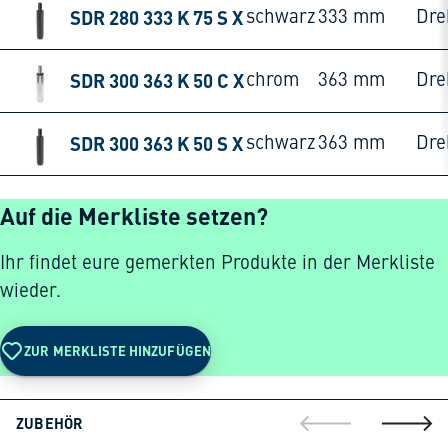
SDR 280 333 K 75 S X
schwarz
333 mm
Dre
SDR 300 363 K 50 C X
chrom
363 mm
Dre
SDR 300 363 K 50 S X
schwarz
363 mm
Dre
Auf die Merkliste setzen?
Ihr findet eure gemerkten Produkte in der Merkliste
wieder.
ZUR MERKLISTE HINZUFÜGEN
ZUBEHÖR
gehe zur vorherig
gehe zu