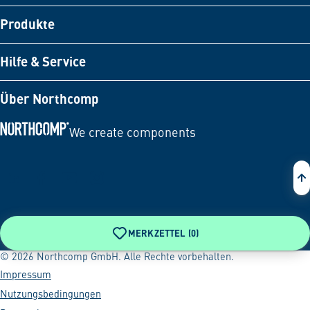
Produkte
Hilfe & Service
Über Northcomp
We create components
Zur Startseite
MERKZETTEL (
0
)
© 2026 Northcomp GmbH. Alle Rechte vorbehalten.
Impressum
Nutzungsbedingungen