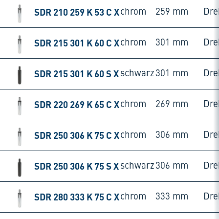
SDR 210 259 K 53 C X
chrom
259 mm
Dre
SDR 215 301 K 60 C X
chrom
301 mm
Dre
SDR 215 301 K 60 S X
schwarz
301 mm
Dre
SDR 220 269 K 65 C X
chrom
269 mm
Dre
SDR 250 306 K 75 C X
chrom
306 mm
Dre
SDR 250 306 K 75 S X
schwarz
306 mm
Dre
SDR 280 333 K 75 C X
chrom
333 mm
Dre