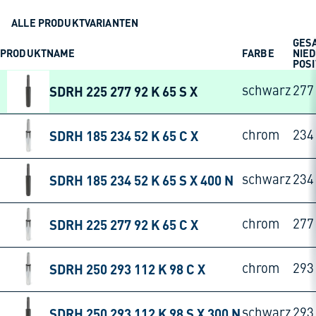
ALLE PRODUKTVARIANTEN
GES
PRODUKTNAME
FARBE
NIED
POSI
SDRH 225 277 92 K 65 S X
schwarz
27
SDRH 185 234 52 K 65 C X
chrom
23
SDRH 185 234 52 K 65 S X 400 N
schwarz
23
SDRH 225 277 92 K 65 C X
chrom
27
SDRH 250 293 112 K 98 C X
chrom
29
SDRH 250 293 112 K 98 S X 300 N
schwarz
29