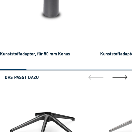
Kunststoffadapter, für 50 mm Konus
Kunststoffadapt
DAS PASST DAZU
gehe zur vorherig
gehe zu