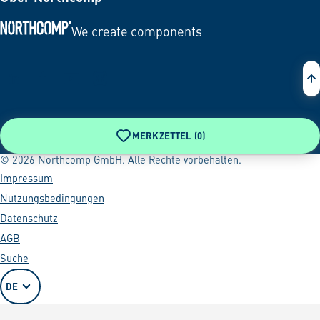
We create components
Zur Startseite
MERKZETTEL (
0
)
© 2026 Northcomp GmbH. Alle Rechte vorbehalten.
Impressum
Nutzungsbedingungen
Datenschutz
AGB
Suche
DE