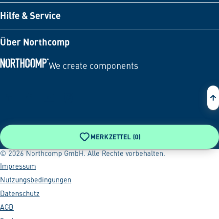
Hilfe & Service
Über Northcomp
We create components
Zur Startseite
MERKZETTEL (
0
)
© 2026 Northcomp GmbH. Alle Rechte vorbehalten.
Impressum
Nutzungsbedingungen
Datenschutz
AGB