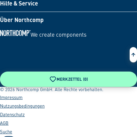
Hilfe & Service
Über Northcomp
We create components
Zur Startseite
MERKZETTEL (
0
)
© 2026 Northcomp GmbH. Alle Rechte vorbehalten.
Impressum
Nutzungsbedingungen
Datenschutz
AGB
Suche