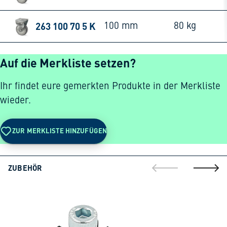
263 100 70 5 K
100 mm
80 kg
Auf die Merkliste setzen?
Ihr findet eure gemerkten Produkte in der Merkliste
wieder.
ZUR MERKLISTE HINZUFÜGEN
ZUBEHÖR
gehe zur vorherig
gehe zu