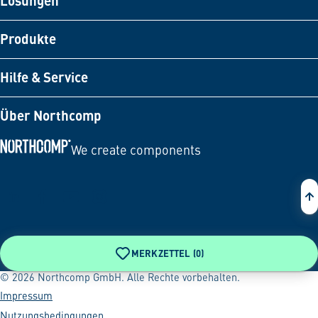
Lösungen
Produkte
Hilfe & Service
Über Northcomp
We create components
Zur Startseite
MERKZETTEL (
0
)
© 2026 Northcomp GmbH. Alle Rechte vorbehalten.
Impressum
Nutzungsbedingungen