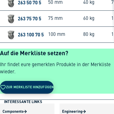
263 50 70 5
50 mm
40 kg
263 75 70 5
75 mm
60 kg
263 100 70 5
100 mm
80 kg
Auf die Merkliste setzen?
Ihr findet eure gemerkten Produkte in der Merkliste
wieder.
ZUR MERKLISTE HINZUFÜGEN
INTERESSANTE LINKS
Components
Engineering