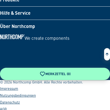
Hilfe & Service
Über Northcomp
We create components
Zur Startseite
MERKZETTEL (
0
)
© 2026 Northcomp GmbH. Alle Rechte vorbehalten.
Impressum
Nutzungsbedingungen
Datenschutz
AGB