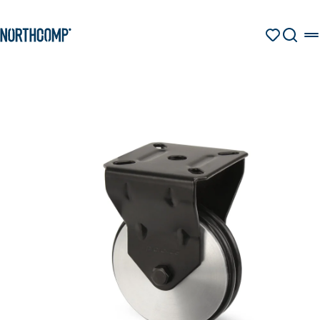
Produkte & Lösungen
Zum Hauptinhalt springen
Zur Navigation springen
MERKZETT
SUCHE
Unternehmen
Sprache auswählen
DE