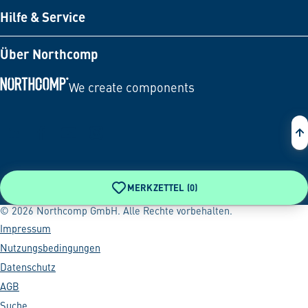
Hilfe & Service
Über Northcomp
We create components
Zur Startseite
MERKZETTEL (
0
)
© 2026 Northcomp GmbH. Alle Rechte vorbehalten.
Impressum
Nutzungsbedingungen
Datenschutz
AGB
Suche