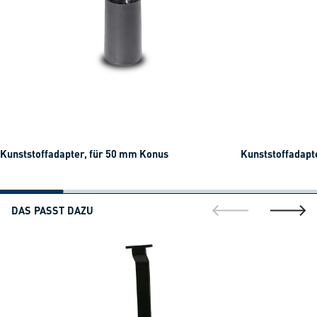
Kunststoffadapter, für 50 mm Konus
Kunststoffadapt
DAS PASST DAZU
gehe zur vorherig
gehe zu