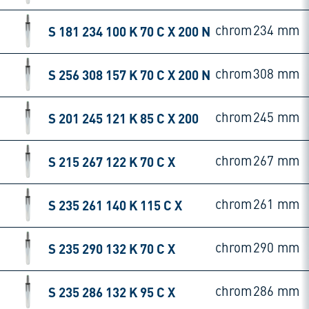
S 181 234 100 K 70 C X 200 N
chrom
234 mm
S 256 308 157 K 70 C X 200 N
chrom
308 mm
S 201 245 121 K 85 C X 200
chrom
245 mm
S 215 267 122 K 70 C X
chrom
267 mm
S 235 261 140 K 115 C X
chrom
261 mm
S 235 290 132 K 70 C X
chrom
290 mm
S 235 286 132 K 95 C X
chrom
286 mm