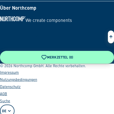
Über Northcomp
We create components
Zur Startseite
MERKZETTEL (
0
)
© 2026 Northcomp GmbH. Alle Rechte vorbehalten.
Impressum
Nutzungsbedingungen
Datenschutz
AGB
Suche
DE