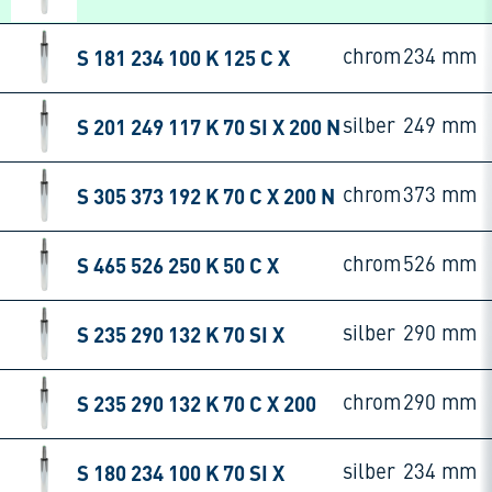
S 181 234 100 K 125 C X
chrom
234 mm
S 201 249 117 K 70 SI X 200 N
silber
249 mm
S 305 373 192 K 70 C X 200 N
chrom
373 mm
S 465 526 250 K 50 C X
chrom
526 mm
S 235 290 132 K 70 SI X
silber
290 mm
S 235 290 132 K 70 C X 200
chrom
290 mm
S 180 234 100 K 70 SI X
silber
234 mm