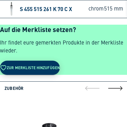
S 455 515 261 K 70 C X
chrom
515 mm
Auf die Merkliste setzen?
Ihr findet eure gemerkten Produkte in der Merkliste
wieder.
ZUR MERKLISTE HINZUFÜGEN
ZUBEHÖR
gehe zur vorherig
gehe zu