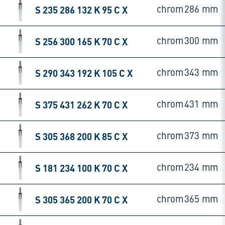
S 235 286 132 K 95 C X
chrom
286 mm
S 256 300 165 K 70 C X
chrom
300 mm
S 290 343 192 K 105 C X
chrom
343 mm
S 375 431 262 K 70 C X
chrom
431 mm
S 305 368 200 K 85 C X
chrom
373 mm
S 181 234 100 K 70 C X
chrom
234 mm
S 305 365 200 K 70 C X
chrom
365 mm