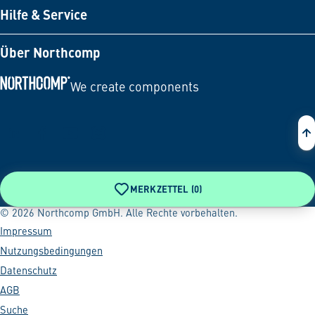
Hilfe & Service
Über Northcomp
We create components
Zur Startseite
MERKZETTEL (
0
)
© 2026 Northcomp GmbH. Alle Rechte vorbehalten.
Impressum
Nutzungsbedingungen
Datenschutz
AGB
Suche