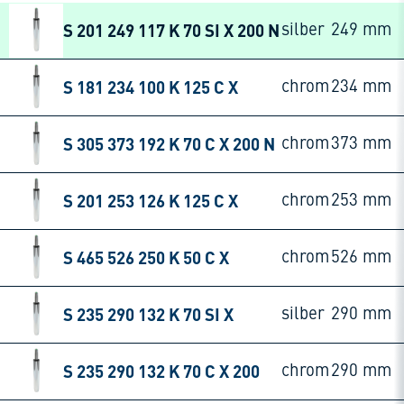
S 201 249 117 K 70 SI X 200 N
silber
249 mm
S 181 234 100 K 125 C X
chrom
234 mm
S 305 373 192 K 70 C X 200 N
chrom
373 mm
S 201 253 126 K 125 C X
chrom
253 mm
S 465 526 250 K 50 C X
chrom
526 mm
S 235 290 132 K 70 SI X
silber
290 mm
S 235 290 132 K 70 C X 200
chrom
290 mm