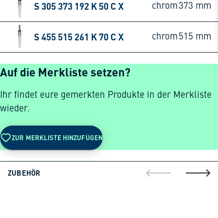
S 305 373 192 K 50 C X
chrom
373 mm
S 455 515 261 K 70 C X
chrom
515 mm
Auf die Merkliste setzen?
Ihr findet eure gemerkten Produkte in der Merkliste
wieder.
ZUR MERKLISTE HINZUFÜGEN
ZUBEHÖR
gehe zur vorherig
gehe zu