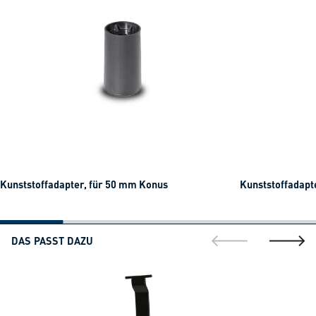
Kunststoffadapter, für 50 mm Konus
Kunststoffadapt
DAS PASST DAZU
gehe zur vorherig
gehe zu