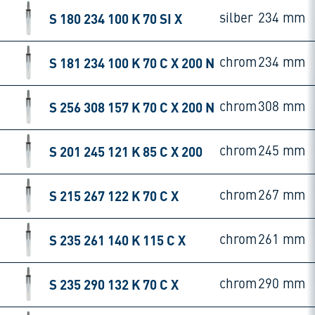
S 180 234 100 K 70 SI X
silber
234 mm
S 181 234 100 K 70 C X 200 N
chrom
234 mm
S 256 308 157 K 70 C X 200 N
chrom
308 mm
S 201 245 121 K 85 C X 200
chrom
245 mm
S 215 267 122 K 70 C X
chrom
267 mm
S 235 261 140 K 115 C X
chrom
261 mm
S 235 290 132 K 70 C X
chrom
290 mm