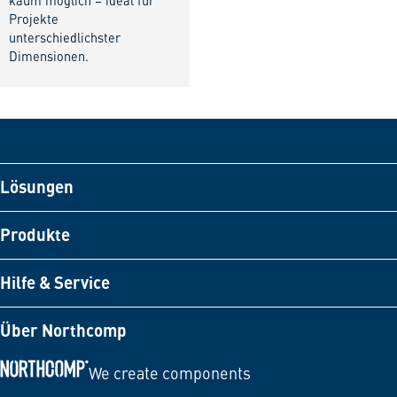
kaum möglich – ideal für
Projekte
unterschiedlichster
Dimensionen.
Lösungen
Produkte
Hilfe & Service
Über Northcomp
We create components
Zur Startseite