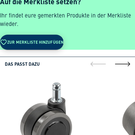
Auf die Merkliste setzen?
Ihr findet eure gemerkten Produkte in der Merkliste
wieder.
ZUR MERKLISTE HINZUFÜGEN
DAS PASST DAZU
gehe zur vorherig
gehe zu