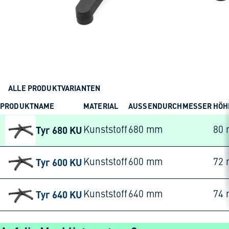
ALLE PRODUKTVARIANTEN
PRODUKTNAME
MATERIAL
AUSSENDURCHMESSER
HÖH
Tyr 680 KU
Kunststoff
680 mm
80
Tyr 600 KU
Kunststoff
600 mm
72
Tyr 640 KU
Kunststoff
640 mm
74