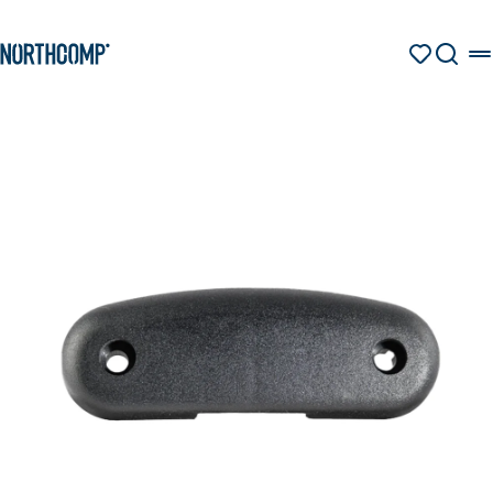
Produkte & Lösungen
Zum Hauptinhalt springen
Zur Navigation springen
MERKZETT
SUCHE
Unternehmen
Sprache auswählen
DE