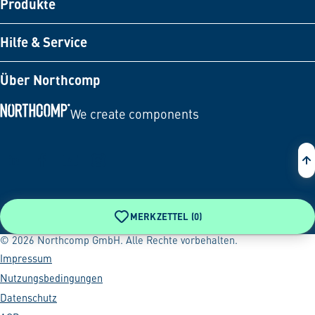
Produkte
Hilfe & Service
Über Northcomp
We create components
Zur Startseite
MERKZETTEL (
0
)
© 2026 Northcomp GmbH. Alle Rechte vorbehalten.
Impressum
Nutzungsbedingungen
Datenschutz