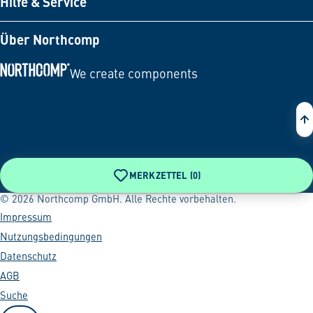
Hilfe & Service
Über Northcomp
We create components
Zur Startseite
MERKZETTEL (
0
)
© 2026 Northcomp GmbH. Alle Rechte vorbehalten.
Impressum
Nutzungsbedingungen
Datenschutz
AGB
Suche