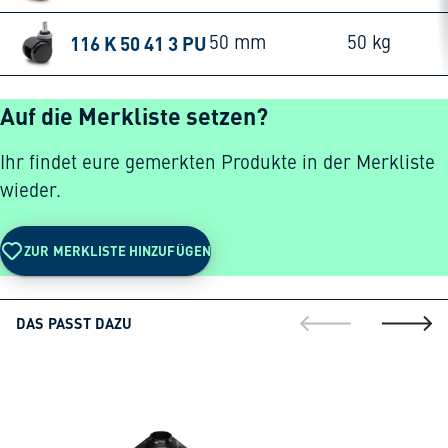
116 K 50 41 3 PU
50 mm
50 kg
Auf die Merkliste setzen?
Ihr findet eure gemerkten Produkte in der Merkliste
wieder.
ZUR MERKLISTE HINZUFÜGEN
DAS PASST DAZU
gehe zur vorherig
gehe zu