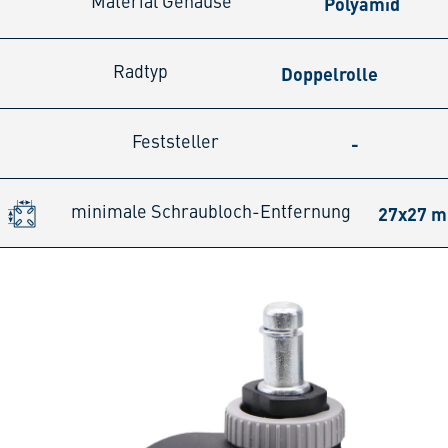
Polyamid
Material Gehäuse
Doppelrolle
Radtyp
-
Feststeller
27x27 
minimale Schraubloch-Entfernung