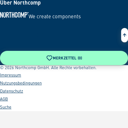
Über Northcomp
We create components
Zur Startseite
MERKZETTEL (
0
)
© 2026 Northcomp GmbH. Alle Rechte vorbehalten.
Impressum
Nutzungsbedingungen
Datenschutz
AGB
Suche