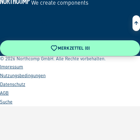
We create components
Zur Startseite
MERKZETTEL (
0
)
© 2026 Northcomp GmbH. Alle Rechte vorbehalten.
Impressum
Nutzungsbedingungen
Datenschutz
AGB
Suche