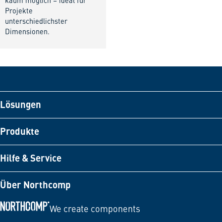
kaum möglich – ideal für
Projekte
unterschiedlichster
Dimensionen.
Lösungen
Produkte
Hilfe & Service
Über Northcomp
We create components
Zur Startseite