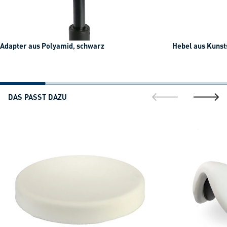
Adapter aus Polyamid, schwarz
Hebel aus Kunst
DAS PASST DAZU
gehe zur vorherig
gehe zu