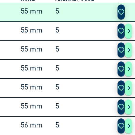
AKTIO
55 mm
5
55 mm
5
COL
55 mm
5
COL
55 mm
5
COL
55 mm
5
COL
55 mm
5
COL
56 mm
5
COL