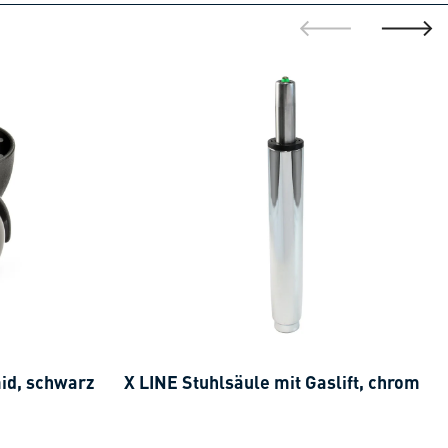
gehe zur vorh
gehe z
id, schwarz
X LINE Stuhlsäule mit Gaslift, chrom