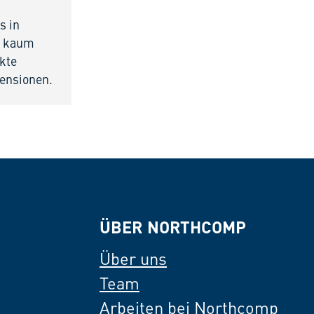
s in
st kaum
ekte
ensionen.
ÜBER NORTHCOMP
Über uns
Team
Arbeiten bei Northcomp