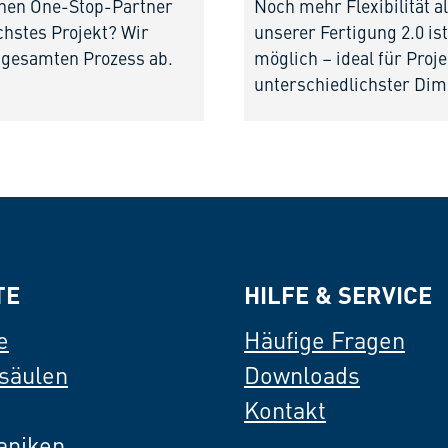
inen One-Stop-Partner
Noch mehr Flexibilität al
chstes Projekt? Wir
unserer Fertigung 2.0 i
 gesamten Prozess ab.
möglich – ideal für Proj
unterschiedlichster Dim
TE
HILFE & SERVICE
e
Häufige Fragen
säulen
Downloads
Kontakt