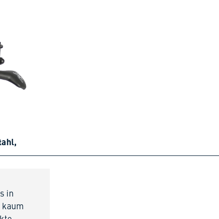
tahl,
s in
st kaum