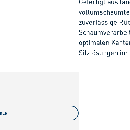
Gefertigt aus la
vollumschäumter
zuverlässige Rü
Schaumverarbeitu
optimalen Kante
Sitzlösungen im 
ADEN