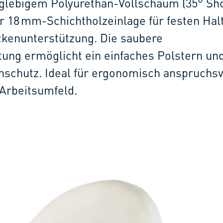
nglebigem Polyurethan-Vollschaum (35° Sho
 18 mm-Schichtholzeinlage für festen Hal
ckenunterstützung. Die saubere
ng ermöglicht ein einfaches Polstern und
nschutz. Ideal für ergonomisch anspruchsv
Arbeitsumfeld.