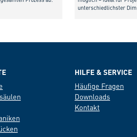
 gesamten Prozess ab.
möglich – ideal für Proj
unterschiedlichster Dim
TE
HILFE & SERVICE
e
Häufige Fragen
säulen
Downloads
Kontakt
aniken
Rücken