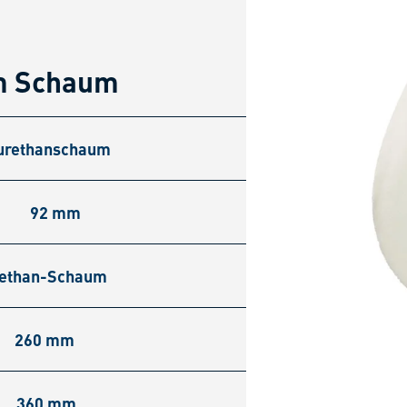
m Schaum
urethanschaum
92 mm
rethan-Schaum
260 mm
360 mm