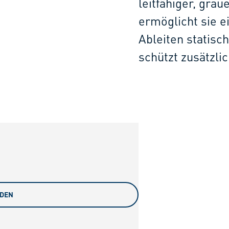
leitfähiger, gra
ermöglicht sie e
Ableiten statisc
schützt zusätzli
ADEN