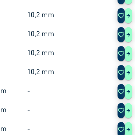
10,2 mm
253
10,2 mm
253
10,2 mm
253
10,2 mm
253
mm
-
253
mm
-
253
mm
-
253