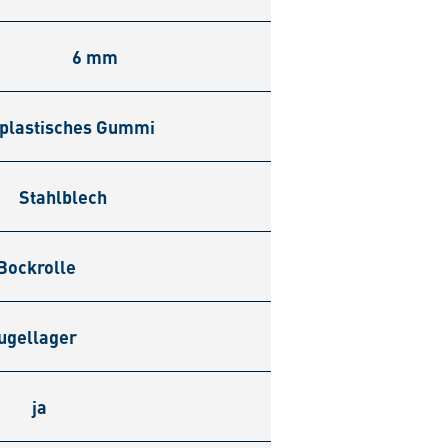
6 mm
plastisches Gummi
Stahlblech
Bockrolle
ugellager
ja