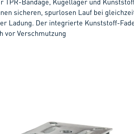
uer TPR-Bandage, Kugellager und Kunststof
inen sicheren, spurlosen Lauf bei gleichze
her Ladung. Der integrierte Kunststoff-Fad
ch vor Verschmutzung