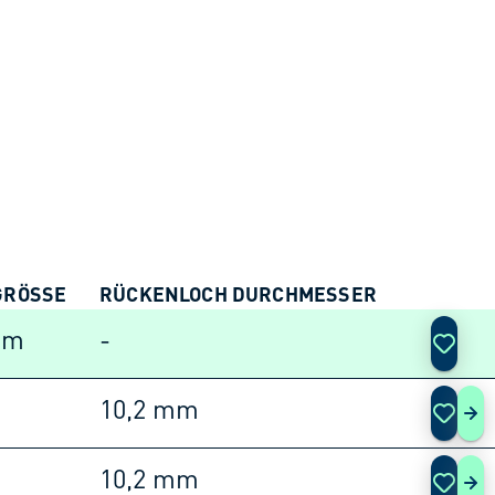
RÖSSE
RÜCKENLOCH DURCHMESSER
AKTIO
mm
-
10,2 mm
253
10,2 mm
253