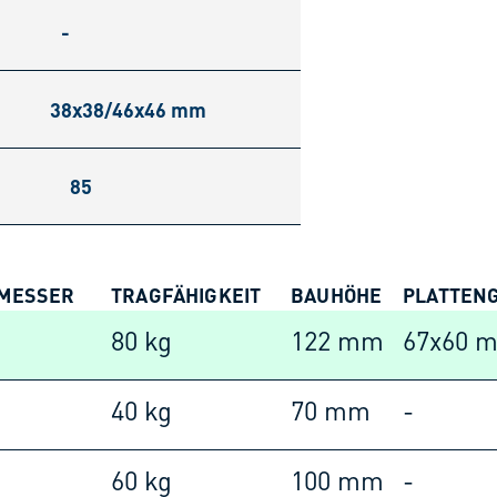
-
38x38/46x46 mm
85
MESSER
TRAGFÄHIGKEIT
BAUHÖHE
PLATTENG
80 kg
122 mm
67x60 
40 kg
70 mm
-
60 kg
100 mm
-