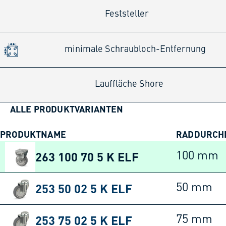
Feststeller
minimale Schraubloch-Entfernung
Lauffläche Shore
ALLE PRODUKTVARIANTEN
PRODUKTNAME
RADDURCH
263 100 70 5 K ELF
100 mm
253 50 02 5 K ELF
50 mm
253 75 02 5 K ELF
75 mm