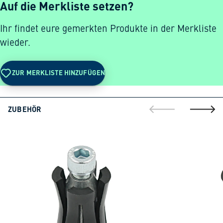
Auf die Merkliste setzen?
Ihr findet eure gemerkten Produkte in der Merkliste
wieder.
ZUR MERKLISTE HINZUFÜGEN
ZUBEHÖR
gehe zur vorherig
gehe zu