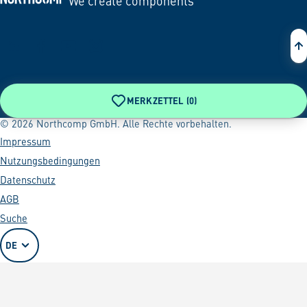
We create components
Zur Startseite
MERKZETTEL (
0
)
© 2026 Northcomp GmbH. Alle Rechte vorbehalten.
Impressum
Nutzungsbedingungen
Datenschutz
AGB
Suche
DE