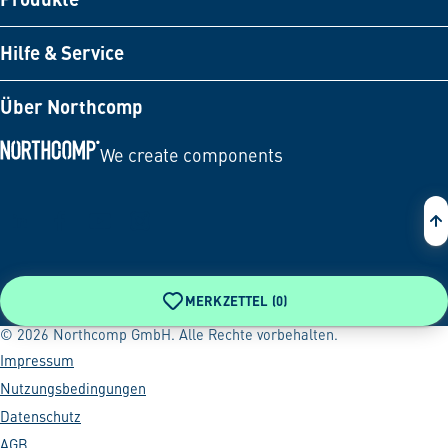
Hilfe & Service
Über Northcomp
We create components
Zur Startseite
MERKZETTEL (
0
)
© 2026 Northcomp GmbH. Alle Rechte vorbehalten.
Impressum
Nutzungsbedingungen
Datenschutz
AGB