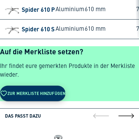
Spider 610 P
Aluminium
610 mm
Spider 610 S
Aluminium
610 mm
Auf die Merkliste setzen?
Ihr findet eure gemerkten Produkte in der Merkliste
wieder.
ZUR MERKLISTE HINZUFÜGEN
DAS PASST DAZU
gehe zur vorherig
gehe zu