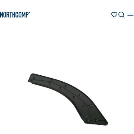
Produkte & Lösungen
Zum Hauptinhalt springen
Zur Navigation springen
MERKZETT
SUCHE
Unternehmen
Sprache auswählen
DE