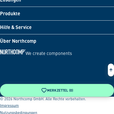
Produkte
Hilfe & Service
Über Northcomp
We create components
Zur Startseite
MERKZETTEL (
0
)
© 2026 Northcomp GmbH. Alle Rechte vorbehalten.
Impressum
Nutzungsbedingungen