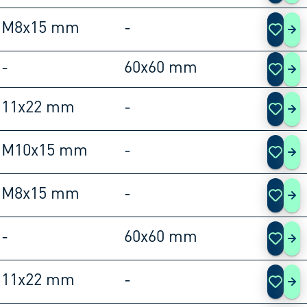
M8x15 mm
-
120
-
60x60 mm
120
11x22 mm
-
120
M10x15 mm
-
120
M8x15 mm
-
120
-
60x60 mm
120
11x22 mm
-
120