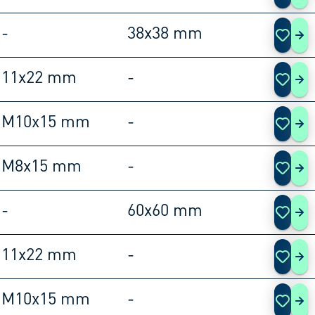
-
38x38 mm
120
11x22 mm
-
120
M10x15 mm
-
120
M8x15 mm
-
120
-
60x60 mm
120
11x22 mm
-
120
M10x15 mm
-
120