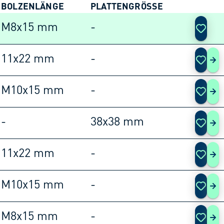
BOLZENLÄNGE
PLATTENGRÖSSE
AKTIO
M8x15 mm
-
11x22 mm
-
120
M10x15 mm
-
120
-
38x38 mm
120
11x22 mm
-
120
M10x15 mm
-
120
M8x15 mm
-
120